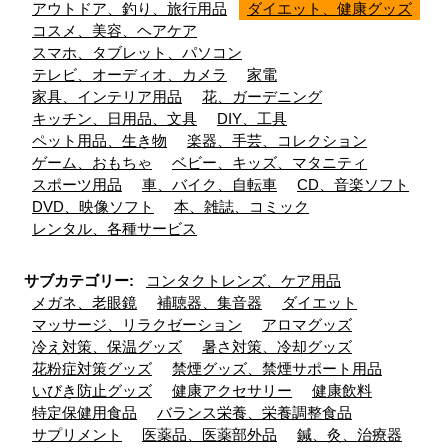
アウトドア、釣り、旅行用品
ダイエット、健康グッズ
コスメ、美容、ヘアケア
スマホ、タブレット、パソコン
テレビ、オーディオ、カメラ
家電
家具、インテリア用品
花、ガーデニング
キッチン、日用品、文具
DIY、工具
ペット用品、生き物
楽器、手芸、コレクション
ゲーム、おもちゃ
ベビー、キッズ、マタニティ
スポーツ用品
車、バイク、自転車
CD、音楽ソフト
DVD、映像ソフト
本、雑誌、コミック
レンタル、各種サービス
サブカテゴリー:
コンタクトレンズ、ケア用品
メガネ、老眼鏡
補聴器、集音器
ダイエット
マッサージ、リラクゼーション
アロマグッズ
冷え対策、保温グッズ
暑さ対策、冷却グッズ
花粉症対策グッズ
禁煙グッズ、禁煙サポート用品
いびき防止グッズ
健康アクセサリー
健康飲料
特定保健用食品
バランス栄養、栄養調整食品
サプリメント
医薬品、医薬部外品
鍼、灸、治療器