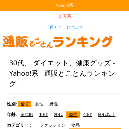
Yahoo!系
楽天系
「通とこ」について
30代、 ダイエット、健康グッズ -
Yahoo!系 - 通販とことんランキン
グ
性別:
全て
女性
男性
年齢:
全年齢
10代
20代
30代
40代
50代以上
カテゴリー：
ファッション
食品