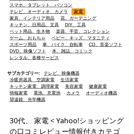
スマホ、タブレット、パソコン
テレビ、オーディオ、カメラ
家電
家具、インテリア用品
花、ガーデニング
キッチン、日用品、文具
DIY、工具
ペット用品、生き物
楽器、手芸、コレクション
ゲーム、おもちゃ
ベビー、キッズ、マタニティ
スポーツ用品
車、バイク、自転車
CD、音楽ソフト
DVD、映像ソフト
本、雑誌、コミック
レンタル、各種サービス
サブカテゴリー:
テレビ、映像機器
冷暖房器具 空調家電
生活家電
キッチン家電、調理家電
美容家電
健康家電
情報家電
電池、充電池
カメラ
オーディオ機器
望遠鏡、光学機器
30代、 家電 < Yahoo!ショッピング
の口コミレビュー情報付きカテゴ