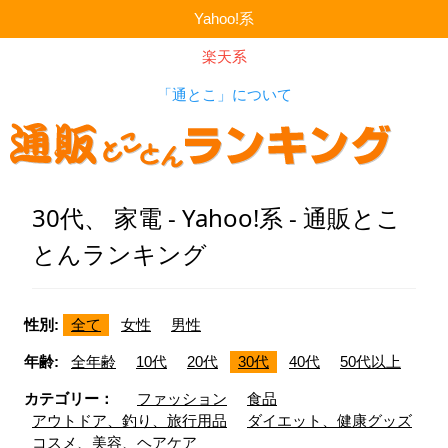
Yahoo!系
楽天系
「通とこ」について
30代、 家電 - Yahoo!系 - 通販とこ
とんランキング
性別:
全て
女性
男性
年齢:
全年齢
10代
20代
30代
40代
50代以上
カテゴリー：
ファッション
食品
アウトドア、釣り、旅行用品
ダイエット、健康グッズ
コスメ、美容、ヘアケア