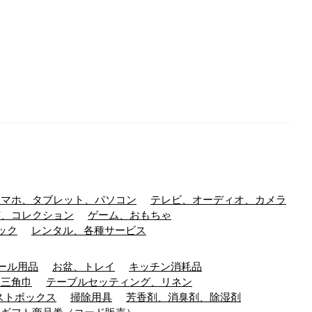
スマホ、タブレット、パソコン
テレビ、オーディオ、カメラ
芸、コレクション
ゲーム、おもちゃ
ック
レンタル、各種サービス
ール用品
お盆、トレイ
キッチン消耗品
、三角巾
テーブルセッティング、リネン
ストボックス
掃除用具
芳香剤、消臭剤、除湿剤