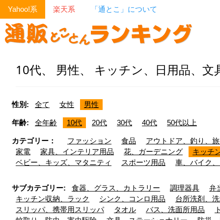
Yahoo!系
楽天系
「通とこ」について
10代、 男性、 キッチン、日用品、文具 
性別:
全て
女性
男性
年齢:
全年齢
10代
20代
30代
40代
50代以上
カテゴリー：
ファッション
食品
アウトドア、釣り、旅
家電
家具、インテリア用品
花、ガーデニング
キッチ
ベビー、キッズ、マタニティ
スポーツ用品
車、バイク、
サブカテゴリー:
食器、グラス、カトラリー
調理器具
弁
キッチン収納、ラック
シンク、コンロ用品
台所洗剤、洗
スリッパ、携帯用スリッパ
タオル
バス、洗面所用品