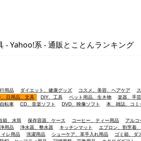
- Yahoo!系 - 通販とことんランキング
行用品
ダイエット、健康グッズ
コスメ、美容、ヘアケア
ン、日用品、文具
DIY、工具
ペット用品、生き物
楽器、手
自転車
CD、音楽ソフト
DVD、映像ソフト
本、雑誌、コミ
当箱、水筒
保存容器、ケース
コーヒー、ティー用品
アルコ
浄用品
浄水器、整水器
キッチンマット
エプロン、割烹着
トイレ用品
洗濯用品
シューケア、革手入れ用品
ゴミ箱、ダ