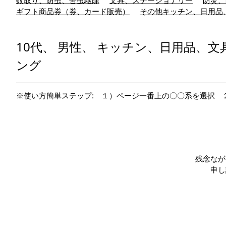
蚊取り、防虫、害虫駆除
文具、ステーショナリー
防災、
ギフト商品券（券、カード販売）
その他キッチン、日用品
10代、 男性、 キッチン、日用品、文
ング
※使い方簡単ステップ: １）ページ一番上の〇〇系を選択 
残念なが
申し