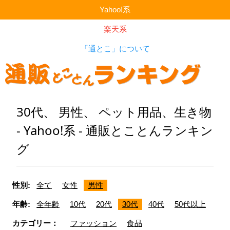
Yahoo!系
楽天系
「通とこ」について
30代、 男性、 ペット用品、生き物
- Yahoo!系 - 通販とことんランキン
グ
性別:
全て
女性
男性
年齢:
全年齢
10代
20代
30代
40代
50代以上
カテゴリー：
ファッション
食品