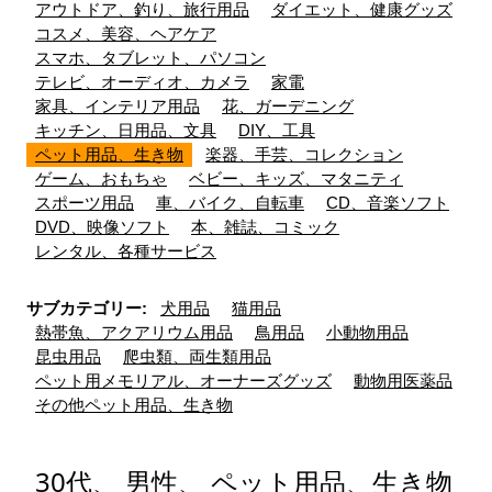
アウトドア、釣り、旅行用品
ダイエット、健康グッズ
コスメ、美容、ヘアケア
スマホ、タブレット、パソコン
テレビ、オーディオ、カメラ
家電
家具、インテリア用品
花、ガーデニング
キッチン、日用品、文具
DIY、工具
ペット用品、生き物
楽器、手芸、コレクション
ゲーム、おもちゃ
ベビー、キッズ、マタニティ
スポーツ用品
車、バイク、自転車
CD、音楽ソフト
DVD、映像ソフト
本、雑誌、コミック
レンタル、各種サービス
サブカテゴリー:
犬用品
猫用品
熱帯魚、アクアリウム用品
鳥用品
小動物用品
昆虫用品
爬虫類、両生類用品
ペット用メモリアル、オーナーズグッズ
動物用医薬品
その他ペット用品、生き物
30代、 男性、 ペット用品、生き物