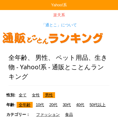
Yahoo!系
楽天系
「通とこ」について
全年齢、 男性、 ペット用品、生き
物 - Yahoo!系 - 通販とことんラン
キング
性別:
全て
女性
男性
年齢:
全年齢
10代
20代
30代
40代
50代以上
カテゴリー：
ファッション
食品