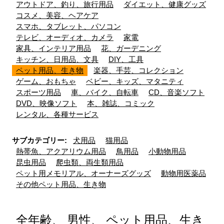
アウトドア、釣り、旅行用品
ダイエット、健康グッズ
コスメ、美容、ヘアケア
スマホ、タブレット、パソコン
テレビ、オーディオ、カメラ
家電
家具、インテリア用品
花、ガーデニング
キッチン、日用品、文具
DIY、工具
ペット用品、生き物
楽器、手芸、コレクション
ゲーム、おもちゃ
ベビー、キッズ、マタニティ
スポーツ用品
車、バイク、自転車
CD、音楽ソフト
DVD、映像ソフト
本、雑誌、コミック
レンタル、各種サービス
サブカテゴリー:
犬用品
猫用品
熱帯魚、アクアリウム用品
鳥用品
小動物用品
昆虫用品
爬虫類、両生類用品
ペット用メモリアル、オーナーズグッズ
動物用医薬品
その他ペット用品、生き物
全年齢、 男性、 ペット用品、生き