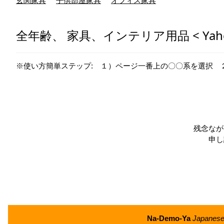
玄関家具
子供部屋家具
オフィス家具
全年齢、 家具、インテリア用品 < 
※使い方簡単ステップ: １）ページ一番上の〇〇系を選択 
残念なが
申し
Na-Demo-Ya
Japanese/