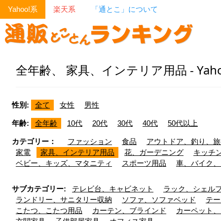
Yahoo!系
楽天系
「通とこ」について
全年齢、 家具、インテリア用品 - Yah
性別:
全て
女性
男性
年齢:
全年齢
10代
20代
30代
40代
50代以上
カテゴリー：
ファッション
食品
アウトドア、釣り、旅
家電
家具、インテリア用品
花、ガーデニング
キッチ
ベビー、キッズ、マタニティ
スポーツ用品
車、バイク、
サブカテゴリー:
テレビ台、キャビネット
ラック、シェル
ランドリー、サニタリー収納
ソファ、ソファベッド
テー
こたつ、こたつ用品
カーテン、ブラインド
カーペット、