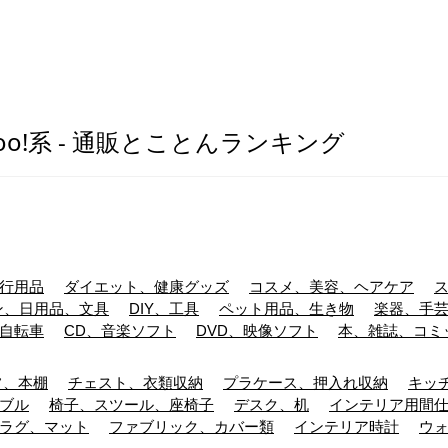
oo!系 - 通販とことんランキング
行用品
ダイエット、健康グッズ
コスメ、美容、ヘアケア
ン、日用品、文具
DIY、工具
ペット用品、生き物
楽器、手
自転車
CD、音楽ソフト
DVD、映像ソフト
本、雑誌、コミ
フ、本棚
チェスト、衣類収納
プラケース、押入れ収納
キッ
ブル
椅子、スツール、座椅子
デスク、机
インテリア用間
ラグ、マット
ファブリック、カバー類
インテリア時計
ウ