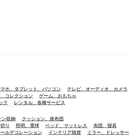
スマホ、タブレット、パソコン
テレビ、オーディオ、カメラ
芸、コレクション
ゲーム、おもちゃ
ック
レンタル、各種サービス
チン収納
クッション、座布団
仕切り
照明、電球
ベッド、マットレス
布団、寝具
ォールデコレーション
インテリア雑貨
ミラー、ドレッサー