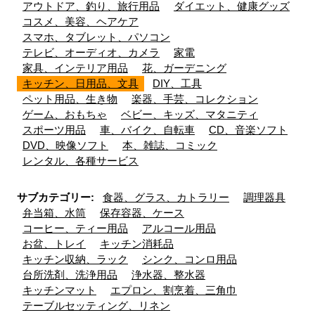
アウトドア、釣り、旅行用品
ダイエット、健康グッズ
コスメ、美容、ヘアケア
スマホ、タブレット、パソコン
テレビ、オーディオ、カメラ
家電
家具、インテリア用品
花、ガーデニング
キッチン、日用品、文具
DIY、工具
ペット用品、生き物
楽器、手芸、コレクション
ゲーム、おもちゃ
ベビー、キッズ、マタニティ
スポーツ用品
車、バイク、自転車
CD、音楽ソフト
DVD、映像ソフト
本、雑誌、コミック
レンタル、各種サービス
サブカテゴリー:
食器、グラス、カトラリー
調理器具
弁当箱、水筒
保存容器、ケース
コーヒー、ティー用品
アルコール用品
お盆、トレイ
キッチン消耗品
キッチン収納、ラック
シンク、コンロ用品
台所洗剤、洗浄用品
浄水器、整水器
キッチンマット
エプロン、割烹着、三角巾
テーブルセッティング、リネン