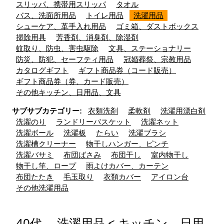
スリッパ、携帯用スリッパ
タオル
バス、洗面所用品
トイレ用品
洗濯用品
シューケア、革手入れ用品
ゴミ箱、ダストボックス
掃除用具
芳香剤、消臭剤、除湿剤
蚊取り、防虫、害虫駆除
文具、ステーショナリー
防災、防犯、セーフティ用品
冠婚葬祭、宗教用品
カタログギフト
ギフト商品券（コード販売）
ギフト商品券（券、カード販売）
その他キッチン、日用品、文具
サブサブカテゴリー:
衣類洗剤
柔軟剤
洗濯用漂白剤
洗濯のり
ランドリーバスケット
洗濯ネット
洗濯ボール
洗濯板
たらい
洗濯ブラシ
洗濯槽クリーナー
物干しハンガー、ピンチ
洗濯バサミ
布団ばさみ
布団干し
室内物干し
物干し竿、ロープ
雨よけカバー、カーテン
布団たたき
毛玉取り
衣類カバー
アイロン台
その他洗濯用品
40代、 洗濯用品 < キッチン、日用