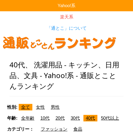
Yahoo!系
楽天系
「通とこ」について
40代、 洗濯用品 - キッチン、日用
品、文具 - Yahoo!系 - 通販とこと
んランキング
性別:
全て
女性
男性
年齢:
全年齢
10代
20代
30代
40代
50代以上
カテゴリー：
ファッション
食品