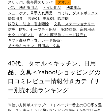
スリッパ、携帯用スリッパ
タオル
バス、洗面所用品
トイレ用品
洗濯用品
シューケア、革手入れ用品
ゴミ箱、ダストボックス
掃除用具
芳香剤、消臭剤、除湿剤
蚊取り、防虫、害虫駆除
文具、ステーショナリー
防災、防犯、セーフティ用品
冠婚葬祭、宗教用品
カタログギフト
ギフト商品券（コード販売）
ギフト商品券（券、カード販売）
その他キッチン、日用品、文具
40代、 タオル < キッチン、日用
品、文具 < Yahoo!ショッピングの
口コミレビュー情報付きカテゴリ
ー別売れ筋ランキング
※使い方簡単ステップ: １）ページ一番上の〇〇系を選
択 ２）表示したい通販ランキング情報（カテゴリー名