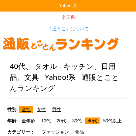
Yahoo!系
楽天系
「通とこ」について
40代、 タオル - キッチン、日用
品、文具 - Yahoo!系 - 通販とこと
んランキング
性別:
全て
女性
男性
年齢:
全年齢
10代
20代
30代
40代
50代以上
カテゴリー：
ファッション
食品