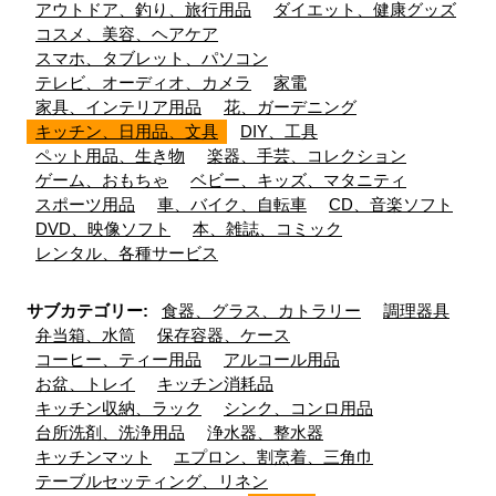
アウトドア、釣り、旅行用品
ダイエット、健康グッズ
コスメ、美容、ヘアケア
スマホ、タブレット、パソコン
テレビ、オーディオ、カメラ
家電
家具、インテリア用品
花、ガーデニング
キッチン、日用品、文具
DIY、工具
ペット用品、生き物
楽器、手芸、コレクション
ゲーム、おもちゃ
ベビー、キッズ、マタニティ
スポーツ用品
車、バイク、自転車
CD、音楽ソフト
DVD、映像ソフト
本、雑誌、コミック
レンタル、各種サービス
サブカテゴリー:
食器、グラス、カトラリー
調理器具
弁当箱、水筒
保存容器、ケース
コーヒー、ティー用品
アルコール用品
お盆、トレイ
キッチン消耗品
キッチン収納、ラック
シンク、コンロ用品
台所洗剤、洗浄用品
浄水器、整水器
キッチンマット
エプロン、割烹着、三角巾
テーブルセッティング、リネン